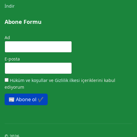
İndir
Abone Formu
Ad
E-posta
Hüküm ve koşullar
ve
Gizlilik ilkesi
içeriklerini kabul
ediyorum
📰 Abone ol ✔️
© 2026